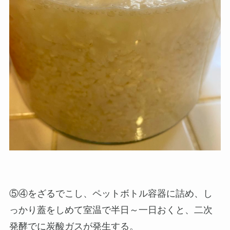
⑤④をざるでこし、ペットボトル容器に詰め、し
っかり蓋をしめて室温で半日～一日おくと、二次
発酵でに炭酸ガスが発生する。