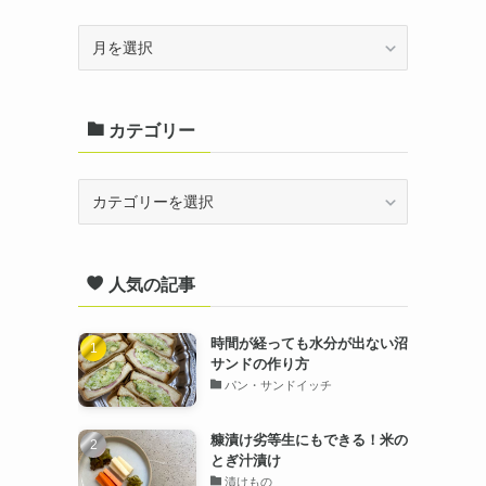
ア
ー
カ
カテゴリー
イ
ブ
カ
テ
ゴ
人気の記事
リ
ー
時間が経っても水分が出ない沼
サンドの作り方
パン・サンドイッチ
糠漬け劣等生にもできる！米の
とぎ汁漬け
漬けもの