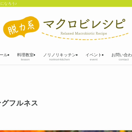
になろう♪
ール
料理教室
ノリノリキッチン
イベント
お問い合わ
lesson
norinori-kitchen
event
contact
ングフルネス