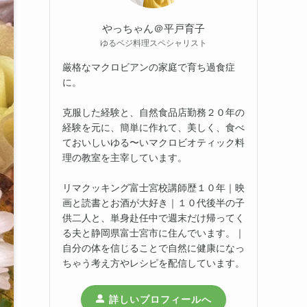
やっちゃん＠平戸育子
ゆるベジ料理スペシャリスト
厳格なマクロビアンの家庭で育ち過食症
に。
克服した経験と、自然食品店勤務２０年の
経験を元に、簡単に作れて、美しく、食べ
ておいしいゆる〜いマクロビオティック料
理の教室を主宰しています。
リマクッキング富士宮校講師歴１０年｜映
画と読書とお酒が大好き｜１０代後半の子
供二人と、単身赴任中で週末だけ帰ってく
る夫と静岡県富士宮市に住んでいます。｜
自分の体を信じることで自然に健康になっ
ちゃう考え方やレシピを配信しています。
詳しいプロフィールへ